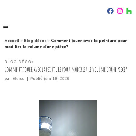
Skip
fab fa-f
fab f
f
to
content
Accueil
»
Blog déco+
»
Comment jouer avec la peinture pour
modifier le volume d’une pièce?
BLOG DÉCO+
Comment jouer avec la peinture pour modifier le volume d’une pièce?
par
Eloise
|
Publié
juin 19, 2026