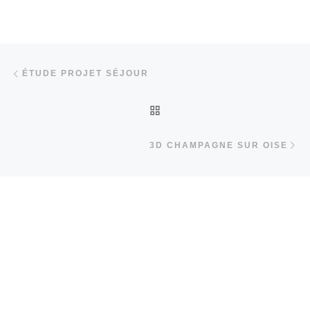
Parcourir les articles
Article précédent
ÉTUDE PROJET SÉJOUR
RETOUR À LA LISTE DES
Ar
3D CHAMPAGNE SUR OISE