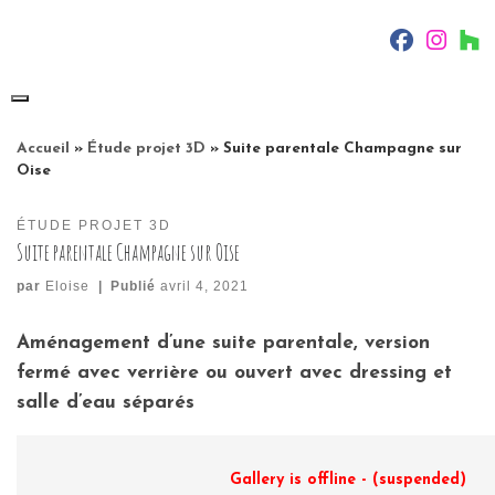
Skip
fab fa-f
fab f
f
to
content
Accueil
»
Étude projet 3D
»
Suite parentale Champagne sur
Oise
ÉTUDE PROJET 3D
Suite parentale Champagne sur Oise
par
Eloise
|
Publié
avril 4, 2021
Aménagement d’une suite parentale, version
fermé avec verrière ou ouvert avec dressing et
salle d’eau séparés
Gallery is offline - (suspended)