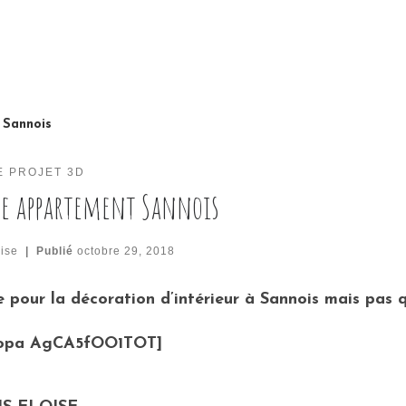
 Sannois
E PROJET 3D
de appartement Sannois
ise
|
Publié
octobre 29, 2018
 pour la décoration d’intérieur à Sannois mais pas q
copa AgCA5fOO1TOT]