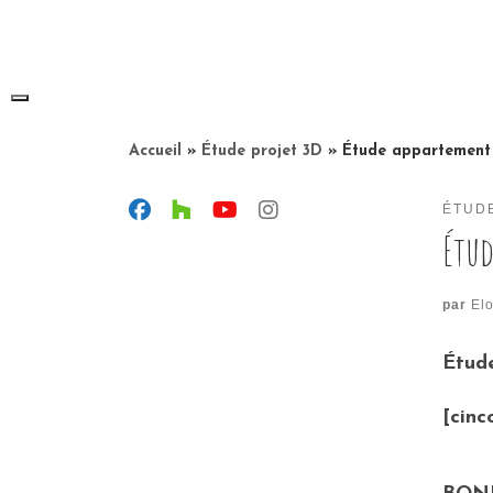
Skip
to
content
Accueil
»
Étude projet 3D
»
Étude appartement
ÉTUD
Étu
par
Elo
Étude
[cin