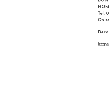
BONI
HOME
Tel: 
On se
Décou
http