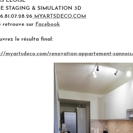
S ELOISE
 STAGING & SIMULATION 3D
06.81.07.28.26
MYARTSDECO.COM
 retrouve sur
Facebook
vrez le résulta final:
s://myartsdeco.com/renovation-appartement-sannois