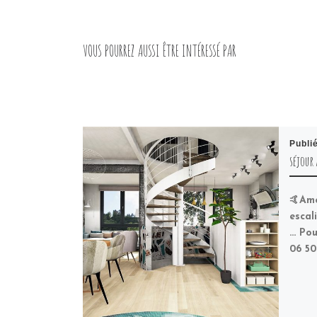
VOUS POURREZ AUSSI ÊTRE INTÉRESSÉ PAR
Publi
séjour 
🤙Amé
escal
… Pou
06 50 