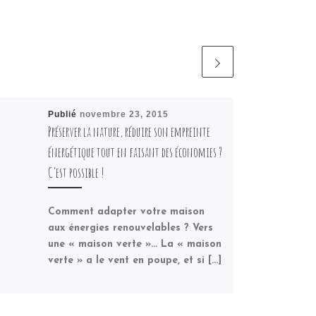
Publié
novembre 23, 2015
Préserver la nature, réduire son empreinte
énergétique tout en faisant des économies ?
C’est possible !
Comment adapter votre maison
aux énergies renouvelables ? Vers
une « maison verte »… La « maison
verte » a le vent en poupe, et si […]