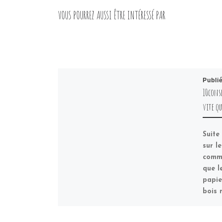
VOUS POURREZ AUSSI ÊTRE INTÉRESSÉ PAR
Publi
10cons
vite qu
Suite
sur le
comme
que l
papie
bois 
atout 