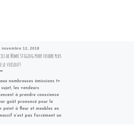
é
novembre 12, 2018
eils de Home Staging pour vendre plus
e le voisin!!
 aux nombreuses émissions tv
 sujet, les vendeurs
ncent à prendre conscience
eur goût prononcé pour le
r peint à fleur et meubles en
massif n’est pas forcément un
lors des visites!!