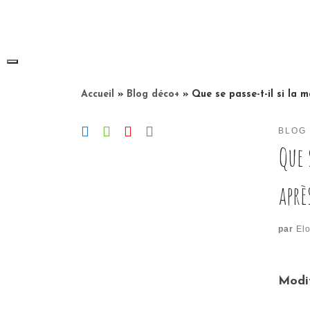
Skip
to
content
Accueil
»
Blog déco+
»
Que se passe-t-il si la
BLOG
Que 
aprè
par
Elo
Modif