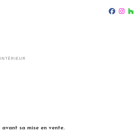
fab fa-f
fab f
f
INTÉRIEUR
 avant sa mise en vente.