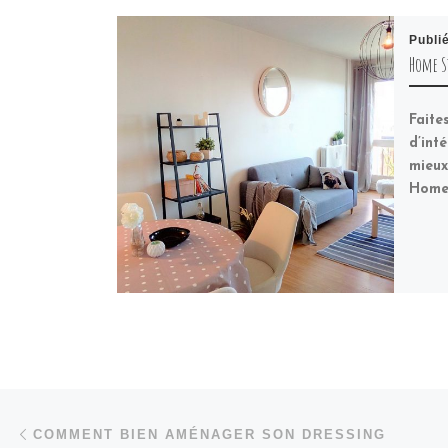
Publi
Home S
Faite
d’int
mieux
Home 
Parcourir les articles
Article précédent
COMMENT BIEN AMÉNAGER SON DRESSING