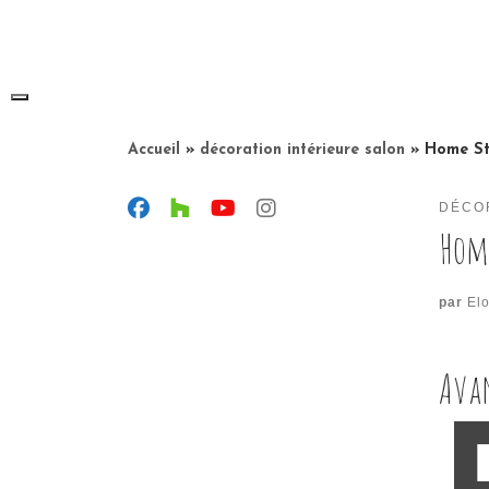
Skip
to
content
Accueil
»
décoration intérieure salon
»
Home St
DÉCO
Hom
par
Elo
Avan