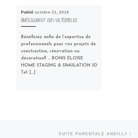
Publié
octobre 21, 2018
Aménagement sous-sol Pierrelaye
Bénéficiez enfin de l’expertise de
professionnels pour vos projets de
construction, rénovation ou
décoration!! … BONIS ELOISE
HOME STAGING & SIMULATION 3D
Tel: […]
Ar
 ARTICLES
SUITE PARENTALE ANDILLY