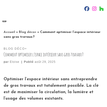
Skip
fab fa-f
fab f
f
to
content
Accueil
»
Blog déco+
»
Comment optimiser l’espace intérieur
sans gros travaux ?
BLOG DÉCO+
Comment optimiser l’espace intérieur sans gros travaux ?
par
Eloise
|
Publié
août 29, 2025
Optimiser l’espace intérieur sans entreprendre
de gros travaux est totalement possible. La clé
est de maximiser la circulation, la lumière et
l’usage des volumes existants.