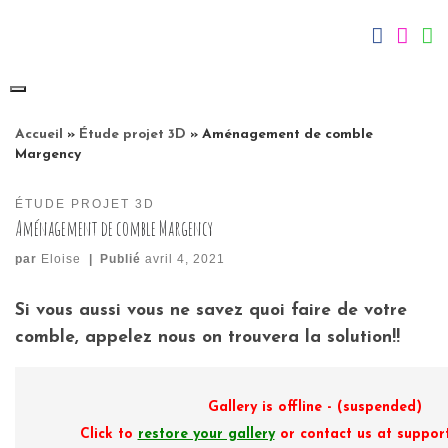
Skip
fab fa-
fab 
f
to
content
Accueil
»
Étude projet 3D
»
Aménagement de comble
Margency
ÉTUDE PROJET 3D
Aménagement de comble Margency
par
Eloise
|
Publié
avril 4, 2021
Si vous aussi vous ne savez quoi faire de votre
comble, appelez nous on trouvera la solution!!
Gallery is offline - (suspended)
Click to
restore your gallery
or contact us at suppo