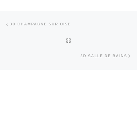
Parcourir les articles
Article précédent
3D CHAMPAGNE SUR OISE
RETOUR À LA LISTE DES
Ar
3D SALLE DE BAINS