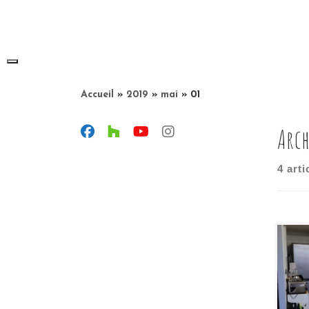
Skip
to
content
Accueil
»
2019
»
mai
»
01
Arch
4 arti