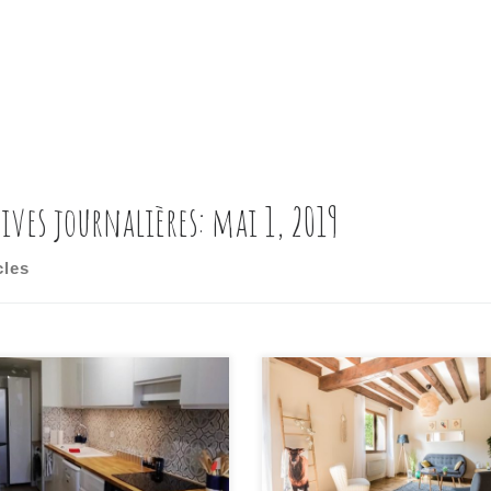
ives journalières:
mai 1, 2019
cles
Il est important lors de la v
de sa maison de faire appel
des professionnels que quali
afin d’assurer un service
complet!! Ici outre quelques