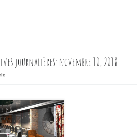
ives journalières:
novembre 10, 2018
cle
res, sculptures, moulures,
res et fresques... réveillerons
papilles mais aussi vos
lles!!