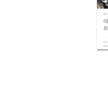
BL
PAR
AB
pa
Pu