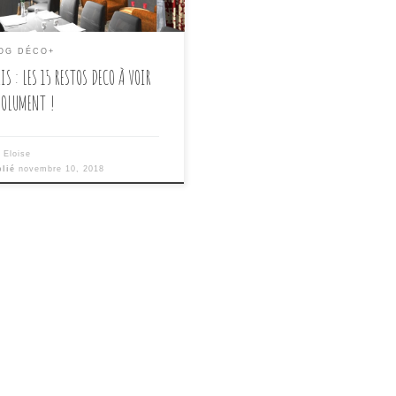
OG DÉCO+
IS : LES 15 RESTOS DECO À VOIR
SOLUMENT !
r
Eloise
blié
novembre 10, 2018