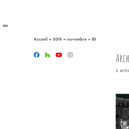
Skip
to
content
Accueil
»
2018
»
novembre
»
10
Arch
1 arti
Doru
lust
vos 
pupi